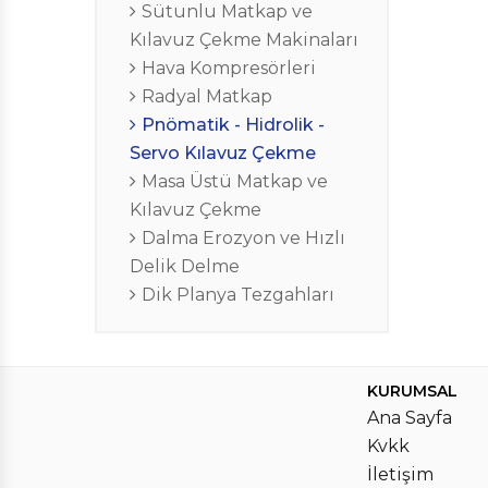
Sütunlu Matkap ve
DIJITAL KOORDINAT ÖLÇME
TAŞ DÜZELTME ELMASLARI
RADYAL MATKAP
ÇEKTIRMELI VE ÇEKTIRMESIZ TESPIT
Kılavuz Çekme Makinaları
Hava Kompresörleri
SISTEMLERI
PIMLERI
RASPA SETLERI
PNÖMATIK - HIDROLIK - SERVO
Radyal Matkap
Pnömatik - Hidrolik -
HAVALI EL ALETLERI
KILAVUZ ÇEKME
YAYLI BASKI PIMLERI
EĞELER
Servo Kılavuz Çekme
Masa Üstü Matkap ve
OMG AÇILI VE ÇOKLU BAŞLIKLAR
MASA ÜSTÜ MATKAP VE KILAVUZ
KALIP TAŞIMA MAPALARI
KARBÜR ÇAPAK ALMALAR
Kılavuz Çekme
Dalma Erozyon ve Hızlı
TAKIM ARABALARI, ÇALIŞMA
ÇEKME
Delik Delme
Dik Planya Tezgahları
MASALARI VE DOLAPLAR
DALMA EROZYON VE HIZLI DELIK
HASSAS ÖLÇÜ ALETLERI
DELME
KURUMSAL
Ana Sayfa
KILAVUZ ÇEKME BAŞLIKLARI VE
DIK PLANYA TEZGAHLARI
Kvkk
İletişim
PNÖMATIK ÇEKTIRME