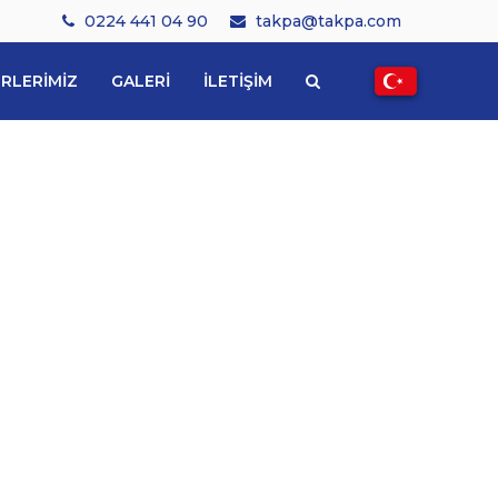
0224 441 04 90
takpa@takpa.com
RLERIMIZ
GALERI
İLETIŞIM